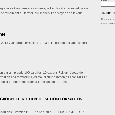
Email:
gration ? Ces dernières années, le tissulocal et associatif a été
 de terrain ont dû fermer leursportes. Les moyens en faveur
Nous ne co
utilisées qu
e 2013 Catalogue formations 2013 et Fiche-conseil labelisation
n par an, plusde 100 salariés, 10 experts FLI, un réseau de
formations de formateurs, d’acteurs de l’insertion,des conseils en
positifs, ingénierie,pour la labellisation FLI, des...
modulable : version B.1.0, notre outil " SERIOUS GAME LIKE "